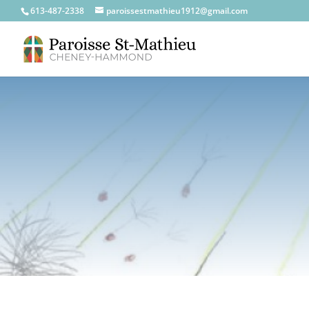
613-487-2338
paroissestmathieu1912@gmail.com