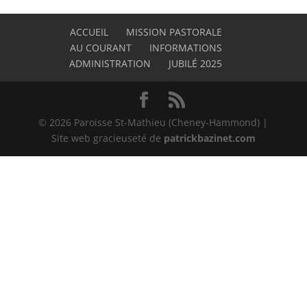
ACCUEIL
MISSION PASTORALE
AU COURANT
INFORMATIONS
ADMINISTRATION
JUBILÉ 2025
©
2026
Paroisse St-Mathieu (Cheney-Hammond) |
Site web gracieuseté de
patrickbazinet.com