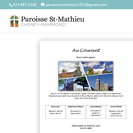
613-487-2338
paroissestmathieu1912@gmail.com