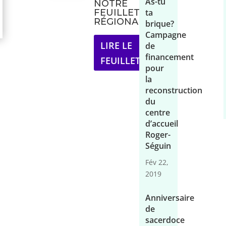
As-tu
NOTRE
ta
FEUILLET
RÉGIONAL
brique?
Campagne
LIRE LE
de
financement
FEUILLET
pour
la
reconstruction
du
centre
d’accueil
Roger-
Séguin
Fév 22,
2019
Anniversaire
de
sacerdoce