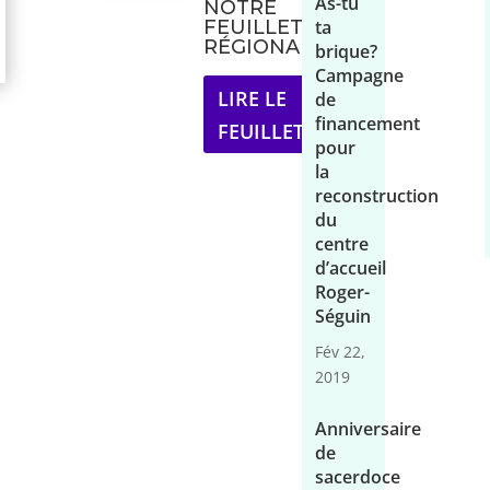
As-tu
NOTRE
ta
FEUILLET
RÉGIONAL
brique?
Campagne
LIRE LE
de
financement
FEUILLET
pour
la
reconstruction
du
centre
d’accueil
Roger-
Séguin
Fév 22,
2019
Anniversaire
de
sacerdoce